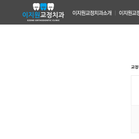
인사말&원장소개
교정전문
진료안내&오시는길
고객중심
병원둘러보기
최신의교
3D가상예
엑셀덴트
교정
비발치,비
합리적인