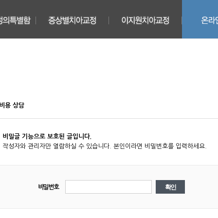
치과
덧니
원데이 교정
온라인전
진료시스템
돌출입
3D정밀진단
카톡전문
정학지견
치아사이공간
티안나는 교정
온라인예
측시스템
성장조절교정
스피디급속교정
자주묻는
이용빠른교정
반대교합
앞니중심교정
비용 상담
수술교정
과도한잇몸노출
돌출우선해결교정
분납제도
개방교합
우리아이소아교정
과개교합
심미중심성인교정
비밀글 기능으로 보호된 글입니다.
무턱
꽃중년장년교정
작성자와 관리자만 열람하실 수 있습니다. 본인이라면 비밀번호를 입력하세요.
주걱턱
웨딩/유학생/면접
좌우비대칭
프리미엄치아미백
매복치
비밀번호
앞니부분교정